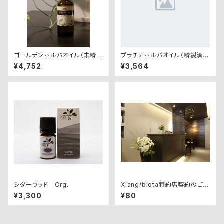
ゴールデンホホバオイル（未精
プラチナホホバオイル（精製済
製） 100ml
み） 20ml
¥4,752
¥3,564
シダーウッド Org.
Xiang/biota特約店契約のご案
内
¥3,300
¥80