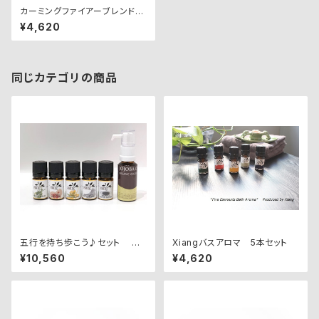
カーミングファイアーブレンド
〈心〉
¥4,620
同じカテゴリの商品
五行を持ち歩こう♪セット 五
Xiangバスアロマ 5本セット
行ブレンドオイル（2ｍｌ）＆キャ
¥10,560
¥4,620
リアオイル