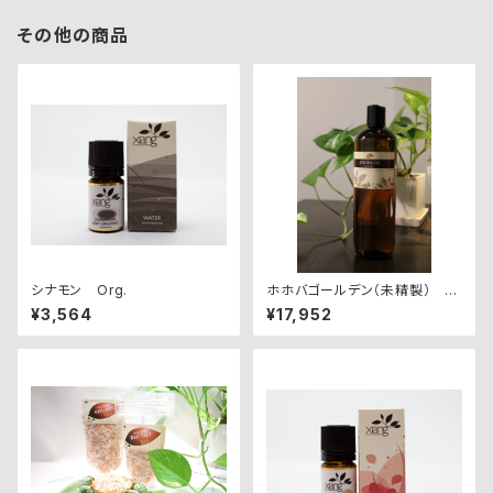
その他の商品
シナモン Org.
ホホバゴールデン（未精製） 5
00ml
¥3,564
¥17,952