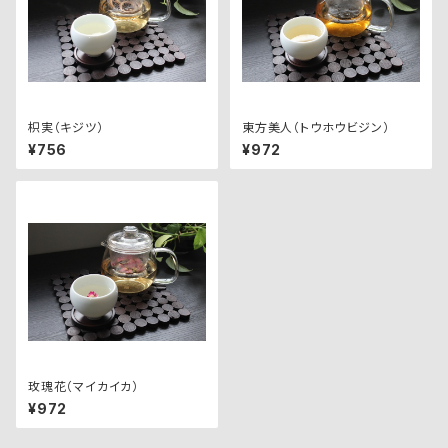
枳実（キジツ）
東方美人（トウホウビジン）
¥756
¥972
玫瑰花（マイカイカ）
¥972