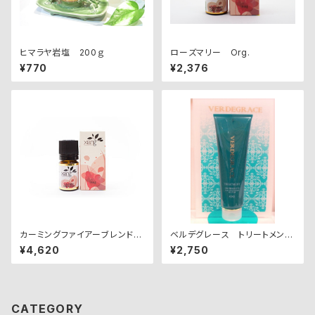
ヒマラヤ岩塩 200ｇ
ローズマリー Org.
¥770
¥2,376
カーミングファイアーブレンド
ベルデグレース トリートメン
〈心〉
ト 200ｍｌ
¥4,620
¥2,750
CATEGORY